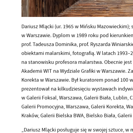
Dariusz Mlącki (ur. 1965 w Mińsku Mazowieckim);
w Warszawie. Dyplom w 1989 roku pod kierunkiem
prof. Tadeusza Dominika, prof. Ryszarda Winiarsk
obiektami malarskimi, fotografią. W latach 199
na stanowisku profesora malarstwa. Obecnie jes
Akademii WIT na Wydziale Grafiki w Warszawie. Za
Korekta w Warszawie. Był kuratorem ponad 100 w
prezentował na kilkudziesięciu wystawach indywi
w Galerii Foksal, Warszawa, Galerii Biała, Lubli
Galerii Promocyjna, Warszawa, Galerii Korekta, W
Kraków, Galerii Bielska BWA, Bielsko Biała, Galeri
„Dariusz Mlącki posługuje się w swojej sztuce, w ma