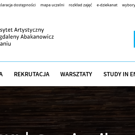
laracja dostępności
mapa uczelni
rozkład zajęć
e-dziekanat
wybory
A
REKRUTACJA
WARSZTATY
STUDY IN E