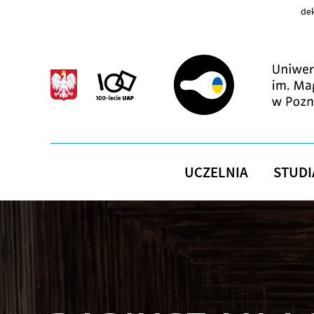
Przejdź do treści
dek
UCZELNIA
STUDI