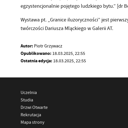
egzystencjonalnie pojętego ludzkiego bytu.” [dr 
Wystawa pt. „Granice iluzoryczności” jest pier
twórczości Dariusza Mląckiego w Galerii AT.
Autor:
Piotr Grzywacz
Opublikowano:
18.03.2025, 22:55
Ostatnia edycja:
18.03.2025, 22:55
Uczelnia
Studia
Drzwi Otwarte
Rekrutacja
Mapa strony