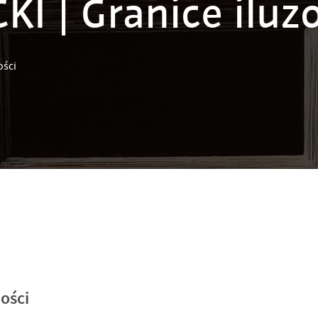
I | Granice iluz
ości
ości