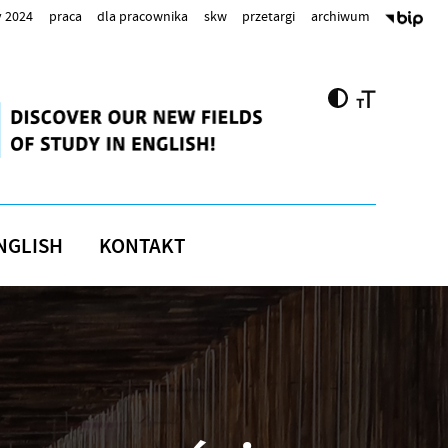
 2024
praca
dla pracownika
skw
przetargi
archiwum
NGLISH
KONTAKT