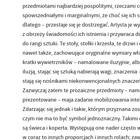
przedmiotami najbardziej pospolitymi, rzeczami 
spowszedniałymi i marginalnymi, że choć się ich s
dlatego – przestaje się je dostrzegać. Artysta je 
z obrzeży świadomości ich istnienia i przywraca
do rangi sztuki. Te stoły, stołki i krzesła, te drzw
nawet także, zachowujące oryginalne wymiary włąc
kratki wywietrzników – namalowane iluzyjnie, a
iluzją, stając się sztuką nabierają wagi, znaczen
stają się nośnikami niekonwencjonalnych znaczeń 
Zazwyczaj zatem te prozaiczne przedmioty – nam
prezentowane – maja zadanie mobilizowania inte
Zdarzając się jednak i takie, którym przyznana zos
czym nie ma to być symbol jednoznaczny. Takimi 
są świeca i koperta. Występują one nader często w
w coraz to innych proporcjach i innych rolach; z