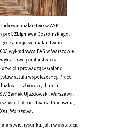
 studiował malarstwo w ASP
 prof. Zbigniewa Gostomskiego,
iego. Zajmuje się malarstwem,
3–2003 wykładowca EAS w Warszawie
t wykładowcą malarstwa na
łożyciel i prowadzący Galerię
ystaw sztuki współczesnej. Prace
dualnych i zbiorowych m.in.
n, CSW Zamek Ujazdowski, Warszawa,
arszawa, Galerii Otwarta Pracownia,
i XX1, Warszawa.
larstwie, rysunku, jak i w instalacji,