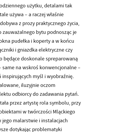
codziennego użytku, detalami tak
tale używa – a raczej właśnie
wydobywa z prozy praktycznego życia,
 do zauważalnego bytu podnosząc je
i i okna pudełka i koperty a w końcu
zniki i gniazdka elektryczne czy
lbo będące doskonale spreparowaną
ia – same na wskroś konwencjonalne –
inspirujących myśl i wyobraźnię.
alowane, iluzyjnie oczom
lektu odbiorcy do zadawania pytań.
tała przez artystę rola symbolu, przy
obiektami w twórczości Mląckiego
 jego malarstwie i instalacjach
awsze dotykając problematyki