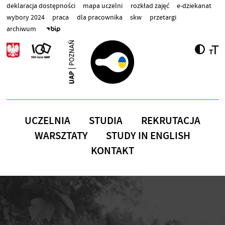
Przejdź do treści
deklaracja dostępności
mapa uczelni
rozkład zajęć
e-dziekanat
wybory 2024
praca
dla pracownika
skw
przetargi
archiwum
UCZELNIA
STUDIA
REKRUTACJA
WARSZTATY
STUDY IN ENGLISH
KONTAKT