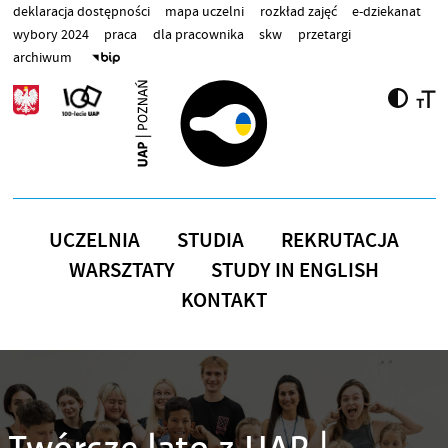
Przejdź do treści
deklaracja dostępności
mapa uczelni
rozkład zajęć
e-dziekanat
wybory 2024
praca
dla pracownika
skw
przetargi
archiwum
UCZELNIA
STUDIA
REKRUTACJA
WARSZTATY
STUDY IN ENGLISH
KONTAKT