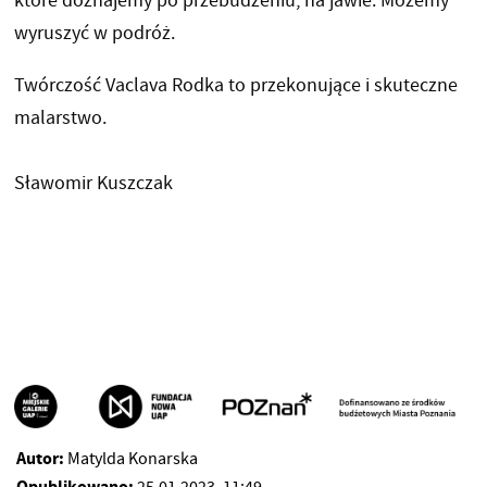
które doznajemy po przebudzeniu, na jawie. Możemy
wyruszyć w podróż.
Twórczość Vaclava Rodka to przekonujące i skuteczne
malarstwo.
Sławomir Kuszczak
Autor:
Matylda Konarska
Opublikowano: