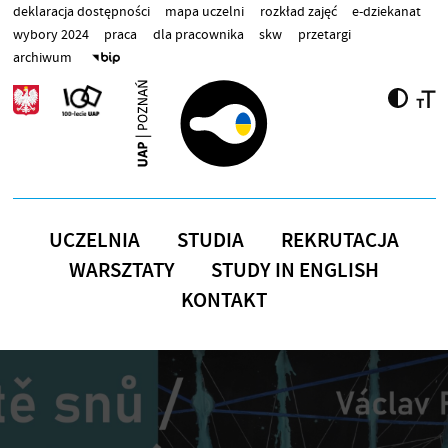
Przejdź do treści
deklaracja dostępności
mapa uczelni
rozkład zajęć
e-dziekanat
wybory 2024
praca
dla pracownika
skw
przetargi
archiwum
UCZELNIA
STUDIA
REKRUTACJA
WARSZTATY
STUDY IN ENGLISH
KONTAKT