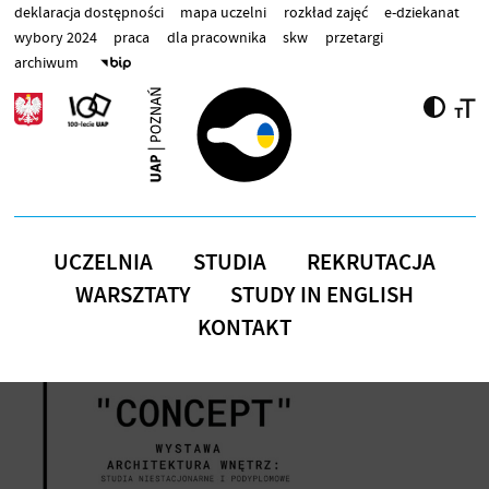
Przejdź do treści
deklaracja dostępności
mapa uczelni
rozkład zajęć
e-dziekanat
wybory 2024
praca
dla pracownika
skw
przetargi
archiwum
UCZELNIA
STUDIA
REKRUTACJA
WARSZTATY
STUDY IN ENGLISH
KONTAKT