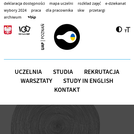
Przejdź do treści
deklaracja dostępności
mapa uczelni
rozkład zajęć
e-dziekanat
wybory 2024
praca
dla pracownika
skw
przetargi
archiwum
UCZELNIA
STUDIA
REKRUTACJA
WARSZTATY
STUDY IN ENGLISH
KONTAKT