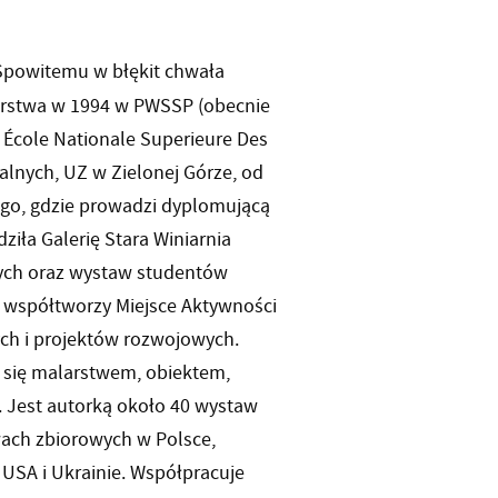
Spowitemu w błękit chwała
arstwa w 1994 w PWSSP (obecnie
 École Nationale Superieure Des
ualnych, UZ w Zielonej Górze, od
go, gdzie prowadzi dyplomującą
iła Galerię Stara Winiarnia
nych oraz wystaw studentów
5 współtworzy Miejsce Aktywności
ych i projektów rozwojowych.
 się malarstwem, obiektem,
. Jest autorką około 40 wystaw
wach zbiorowych w Polsce,
 USA i Ukrainie. Współpracuje