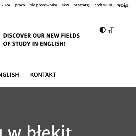
 2024
praca
dla pracownika
skw
przetargi
archiwum
NGLISH
KONTAKT
 w błękit