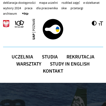
Przejdź do treści
deklaracja dostępności
mapa uczelni
rozkład zajęć
e-dziekanat
wybory 2024
praca
dla pracownika
skw
przetargi
archiwum
UCZELNIA
STUDIA
REKRUTACJA
WARSZTATY
STUDY IN ENGLISH
KONTAKT