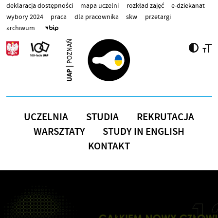
Przejdź do treści
deklaracja dostępności
mapa uczelni
rozkład zajęć
e-dziekanat
wybory 2024
praca
dla pracownika
skw
przetargi
archiwum
UCZELNIA
STUDIA
REKRUTACJA
WARSZTATY
STUDY IN ENGLISH
KONTAKT