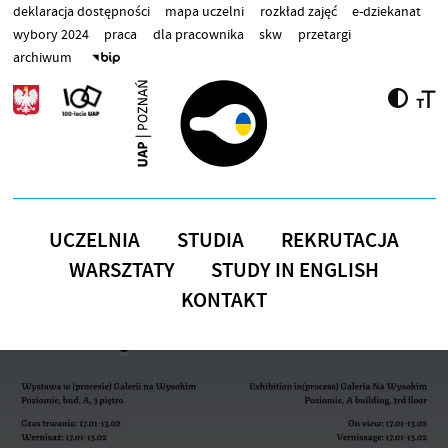
Przejdź do treści
deklaracja dostępności
mapa uczelni
rozkład zajęć
e-dziekanat
wybory 2024
praca
dla pracownika
skw
przetargi
archiwum
UCZELNIA
STUDIA
REKRUTACJA
WARSZTATY
STUDY IN ENGLISH
KONTAKT