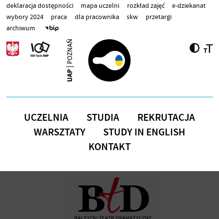
Przejdź do treści
deklaracja dostępności
mapa uczelni
rozkład zajęć
e-dziekanat
wybory 2024
praca
dla pracownika
skw
przetargi
archiwum
UCZELNIA
STUDIA
REKRUTACJA
WARSZTATY
STUDY IN ENGLISH
KONTAKT