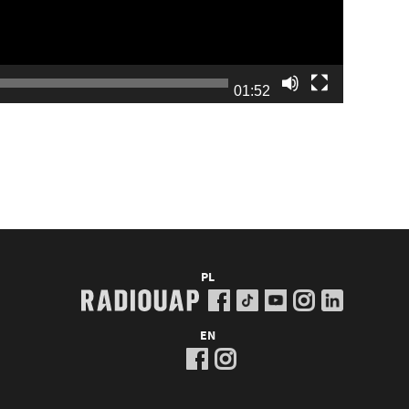
01:52
PL
EN