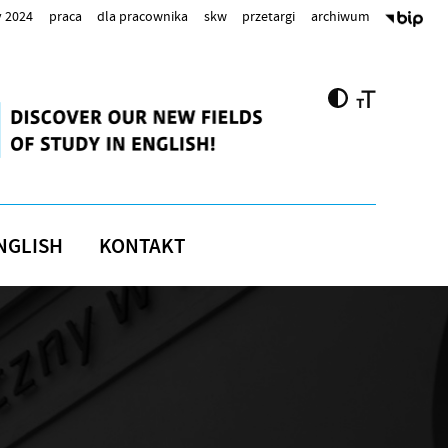
 2024
praca
dla pracownika
skw
przetargi
archiwum
NGLISH
KONTAKT