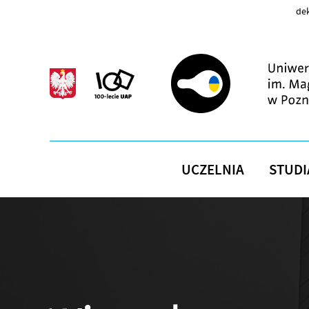
Przejdź do treści
dek
UCZELNIA
STUDI