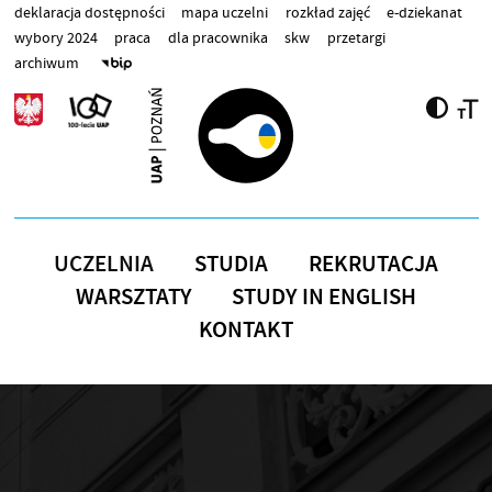
Przejdź do treści
deklaracja dostępności
mapa uczelni
rozkład zajęć
e-dziekanat
wybory 2024
praca
dla pracownika
skw
przetargi
archiwum
UCZELNIA
STUDIA
REKRUTACJA
WARSZTATY
STUDY IN ENGLISH
KONTAKT