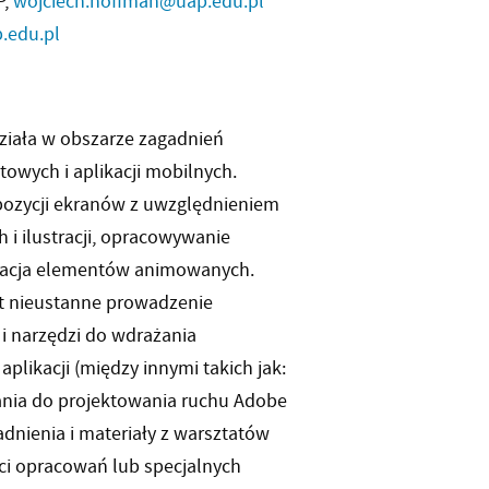
P,
wojciech.hoffman@uap.edu.pl
.edu.pl
działa w obszarze zagadnień
owych i aplikacji mobilnych.
ozycji ekranów z uwzględnieniem
 i ilustracji, opracowywanie
lizacja elementów animowanych.
t nieustanne prowadzenie
i narzędzi do wdrażania
plikacji (między innymi takich jak:
ania do projektowania ruchu Adobe
adnienia i materiały z warsztatów
ci opracowań lub specjalnych