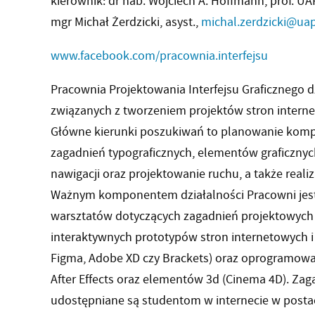
kierownik: dr hab. Wojciech A. Hoffmann, prof. UA
mgr Michał Żerdzicki, asyst.,
michal.zerdzicki@uap
www.facebook.com/pracownia.interfejsu
Pracownia Projektowania Interfejsu Graficznego 
związanych z tworzeniem projektów stron internet
Główne kierunki poszukiwań to planowanie komp
zagadnień typograficznych, elementów graficznych
nawigacji oraz projektowanie ruchu, a także rea
Ważnym komponentem działalności Pracowni jes
warsztatów dotyczących zagadnień projektowych 
interaktywnych prototypów stron internetowych i a
Figma, Adobe XD czy Brackets) oraz oprogramow
After Effects oraz elementów 3d (Cinema 4D). Zag
udostępniane są studentom w internecie w posta