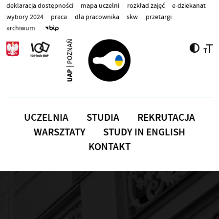
Przejdź do treści
deklaracja dostępności
mapa uczelni
rozkład zajęć
e-dziekanat
wybory 2024
praca
dla pracownika
skw
przetargi
archiwum
UCZELNIA
STUDIA
REKRUTACJA
WARSZTATY
STUDY IN ENGLISH
KONTAKT