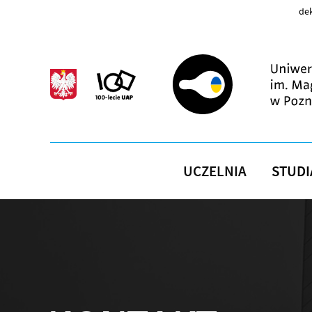
Przejdź do treści
dek
UCZELNIA
STUDI