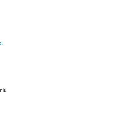
pl
niu