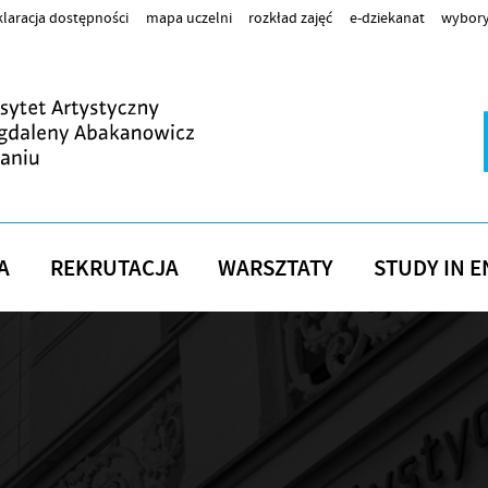
laracja dostępności
mapa uczelni
rozkład zajęć
e-dziekanat
wybory
A
REKRUTACJA
WARSZTATY
STUDY IN E