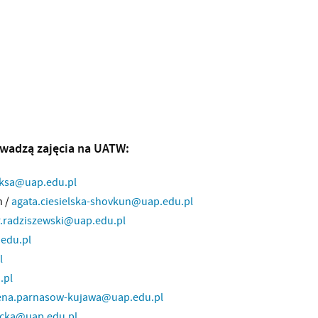
wadzą zajęcia na UATW:
eksa@uap.edu.pl
n /
agata.ciesielska-shovkun@uap.edu.pl
r.radziszewski@uap.edu.pl
edu.pl
l
.pl
na.parnasow-kujawa@uap.edu.pl
ecka@uap.edu.pl