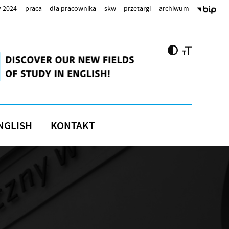
 2024
praca
dla pracownika
skw
przetargi
archiwum
NGLISH
KONTAKT