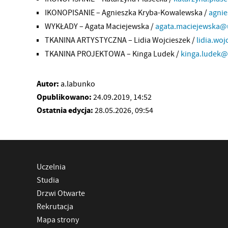
IKONOPISANIE – Agnieszka Kryba-Kowalewska /
agni
WYKŁADY – Agata Maciejewska /
agata.maciejewska@
TKANINA ARTYSTYCZNA – Lidia Wojcieszek /
lidia.wo
TKANINA PROJEKTOWA – Kinga Ludek /
kinga.ludek@
Autor:
a.labunko
Opublikowano:
24.09.2019, 14:52
Ostatnia edycja:
28.05.2026, 09:54
Uczelnia
Studia
Drzwi Otwarte
Rekrutacja
Mapa strony