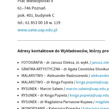
Plac Wielkopolski 9
61–746 Poznań
pok. 401, budynek C
tel.: 61 853 00 18 w. 119
www.uatw.uap.edu.pl
Adresy kontaktowe do Wykładowców, którzy pro
FOTOGRAFIA – dr Janusz Oleksa, st. wykł. /
janusz.ol
GRAFIKA ARTYSTYCZNA – dr Agata Ciesielska-Shovku
MALARSTWO – Aleksander Radziszewski /
aleksande
MALARSTWO – dr Kinga Popiela /
kinga.popiela@uap.
RYSUNEK – Marcin Salwin /
marcin.salwin@uap.edu.p
RYSUNEK – dr Kinga Popiela /
kinga.popiela@uap.edu
RYSUNEK – dr Magdalena Parnasow-Kujawa /
magdale
IKONOPISANIE – Katarzyna Piasecka /
katarzyna.pias