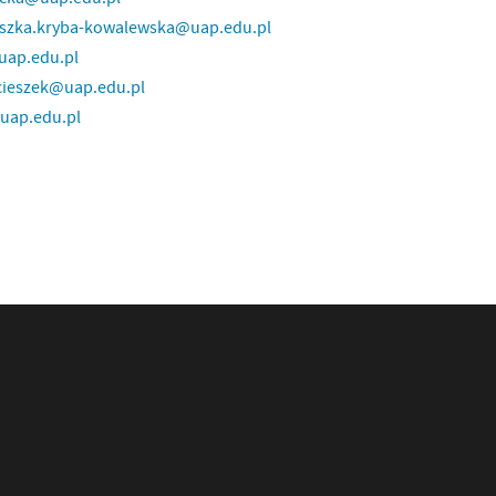
eszka.kryba-kowalewska@uap.edu.pl
uap.edu.pl
jcieszek@uap.edu.pl
uap.edu.pl