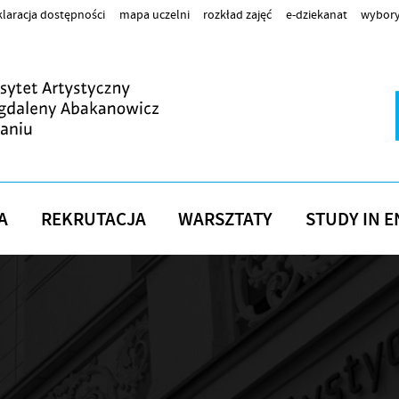
laracja dostępności
mapa uczelni
rozkład zajęć
e-dziekanat
wybory
A
REKRUTACJA
WARSZTATY
STUDY IN E