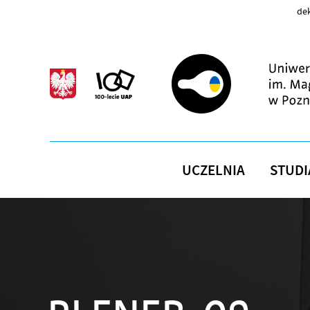
Przejdź do treści
dek
UCZELNIA
STUDI