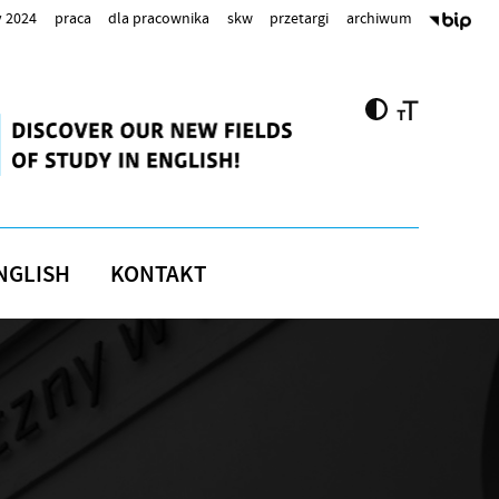
 2024
praca
dla pracownika
skw
przetargi
archiwum
NGLISH
KONTAKT