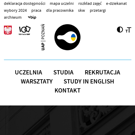
Przejdź do treści
deklaracja dostępności
mapa uczelni
rozkład zajęć
e-dziekanat
wybory 2024
praca
dla pracownika
skw
przetargi
archiwum
UCZELNIA
STUDIA
REKRUTACJA
WARSZTATY
STUDY IN ENGLISH
KONTAKT