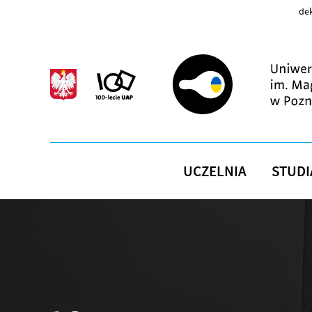
Przejdź do treści
dek
UCZELNIA
STUDI