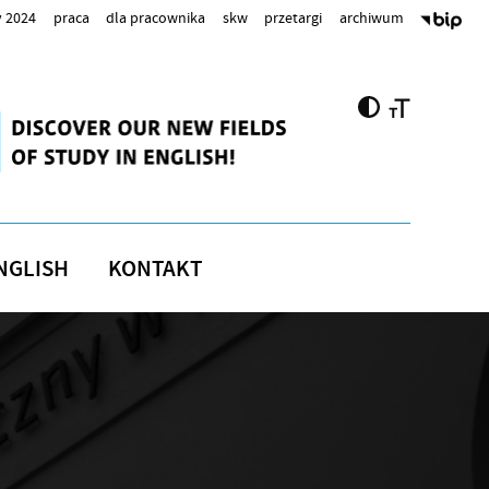
 2024
praca
dla pracownika
skw
przetargi
archiwum
NGLISH
KONTAKT