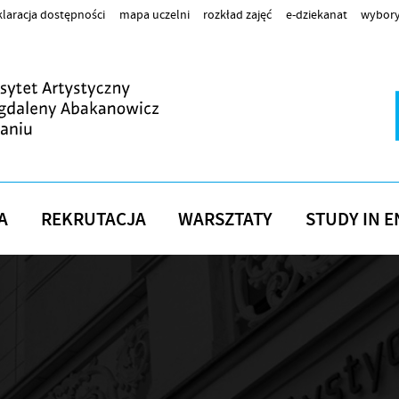
laracja dostępności
mapa uczelni
rozkład zajęć
e-dziekanat
wybory
A
REKRUTACJA
WARSZTATY
STUDY IN E