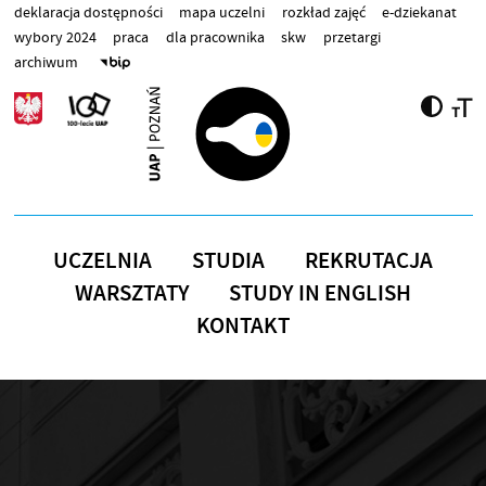
Przejdź do treści
deklaracja dostępności
mapa uczelni
rozkład zajęć
e-dziekanat
wybory 2024
praca
dla pracownika
skw
przetargi
archiwum
UCZELNIA
STUDIA
REKRUTACJA
WARSZTATY
STUDY IN ENGLISH
KONTAKT