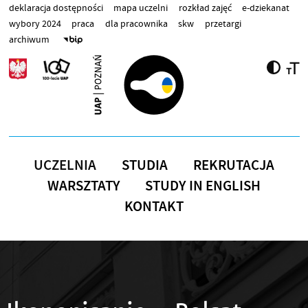
Przejdź do treści
deklaracja dostępności
mapa uczelni
rozkład zajęć
e-dziekanat
wybory 2024
praca
dla pracownika
skw
przetargi
archiwum
UCZELNIA
STUDIA
REKRUTACJA
WARSZTATY
STUDY IN ENGLISH
KONTAKT