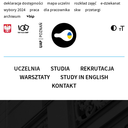
Przejdź do treści
deklaracja dostępności
mapa uczelni
rozkład zajęć
e-dziekanat
wybory 2024
praca
dla pracownika
skw
przetargi
archiwum
UCZELNIA
STUDIA
REKRUTACJA
WARSZTATY
STUDY IN ENGLISH
KONTAKT