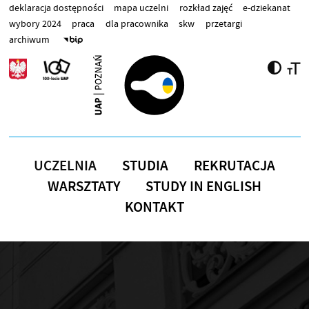
Przejdź do treści
deklaracja dostępności
mapa uczelni
rozkład zajęć
e-dziekanat
wybory 2024
praca
dla pracownika
skw
przetargi
archiwum
UCZELNIA
STUDIA
REKRUTACJA
WARSZTATY
STUDY IN ENGLISH
KONTAKT