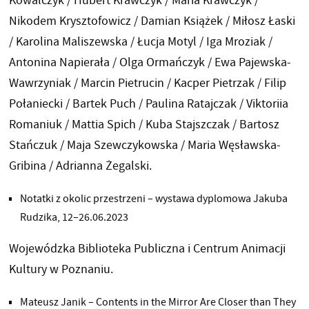
Kowalczyk / Hubert Krawczyk / Maria Krawczyk /
Nikodem Krysztofowicz / Damian Książek / Miłosz Łaski
/ Karolina Maliszewska / Łucja Motyl / Iga Mroziak /
Antonina Napierała / Olga Ormańczyk / Ewa Pajewska-
Wawrzyniak / Marcin Pietrucin / Kacper Pietrzak / Filip
Połaniecki / Bartek Puch / Paulina Ratajczak / Viktoriia
Romaniuk / Mattia Spich / Kuba Stajszczak / Bartosz
Stańczuk / Maja Szewczykowska / Maria Węsławska-
Gribina / Adrianna Żegalski.
Notatki z okolic przestrzeni – wystawa dyplomowa Jakuba
Rudzika, 12–26.06.2023
Wojewódzka Biblioteka Publiczna i Centrum Animacji
Kultury w Poznaniu.
Mateusz Janik – Contents in the Mirror Are Closer than They