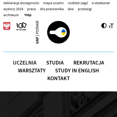
Przejdź do treści
deklaracja dostępności
mapa uczelni
rozkład zajęć
e-dziekanat
wybory 2024
praca
dla pracownika
skw
przetargi
archiwum
UCZELNIA
STUDIA
REKRUTACJA
WARSZTATY
STUDY IN ENGLISH
KONTAKT