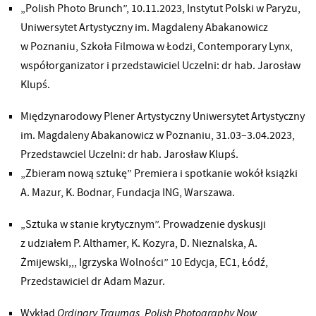
„Polish Photo Brunch”, 10.11.2023, Instytut Polski w Paryżu,
Uniwersytet Artystyczny im. Magdaleny Abakanowicz
w Poznaniu, Szkoła Filmowa w Łodzi, Contemporary Lynx,
współorganizator i przedstawiciel Uczelni: dr hab. Jarosław
Klupś.
Międzynarodowy Plener Artystyczny Uniwersytet Artystyczny
im. Magdaleny Abakanowicz w Poznaniu, 31.03–3.04.2023,
Przedstawciel Uczelni: dr hab. Jarosław Klupś.
„Zbieram nową sztukę” Premiera i spotkanie wokół książki
A. Mazur, K. Bodnar, Fundacja ING, Warszawa.
„Sztuka w stanie krytycznym”. Prowadzenie dyskusji
z udziałem P. Althamer, K. Kozyra, D. Nieznalska, A.
Żmijewski,,, Igrzyska Wolności” 10 Edycja, EC1, Łódź,
Przedstawiciel dr Adam Mazur.
Wykład
Ordinary Traumas. Polish Photography Now,