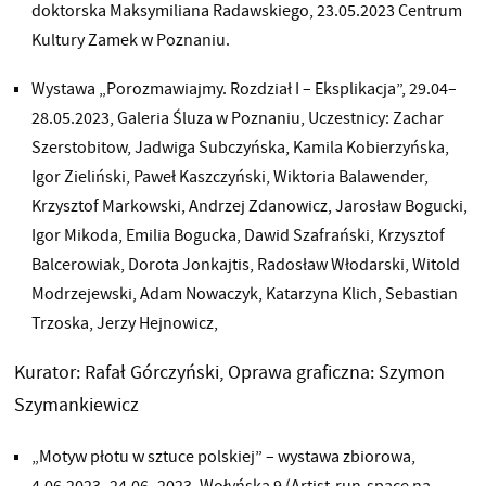
doktorska Maksymiliana Radawskiego, 23.05.2023 Centrum
Kultury Zamek w Poznaniu.
Wystawa „Porozmawiajmy. Rozdział I – Eksplikacja”, 29.04–
28.05.2023, Galeria Śluza w Poznaniu, Uczestnicy: Zachar
Szerstobitow, Jadwiga Subczyńska, Kamila Kobierzyńska,
Igor Zieliński, Paweł Kaszczyński, Wiktoria Balawender,
Krzysztof Markowski, Andrzej Zdanowicz, Jarosław Bogucki,
Igor Mikoda, Emilia Bogucka, Dawid Szafrański, Krzysztof
Balcerowiak, Dorota Jonkajtis, Radosław Włodarski, Witold
Modrzejewski, Adam Nowaczyk, Katarzyna Klich, Sebastian
Trzoska, Jerzy Hejnowicz,
Kurator: Rafał Górczyński, Oprawa graficzna: Szymon
Szymankiewicz
„Motyw płotu w sztuce polskiej” – wystawa zbiorowa,
4.06.2023–24.06–2023, Wołyńska 9 (Artist-run-space na