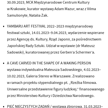
30.09.2023, MCK Międzynarodowe Centrum Kultury
w Krakowie, kurator wystawy Adam Mazur, wraz z Vilma
Samulionyte, Natalia Żak.
YAMBARU ART FESTIVAL 2022–2023 międzynarodowy
festiwal sztuki, 14.01.2023–9.04.2023, wydarzenie wspierane
przez Agencję ds. Kultury, Rząd Japonii, za pośrednictwem
Japońskiej Rady Sztuki. Udział w wystawie (dr Mateusz
Sadowski), kuratorowanej przez Gerben’a Schermer’a.
A CAVE CARVED IN THE SHAPE OF A WAKING PERSON
wystawa indywidualna Mateusza Sadowskiego, 4.02.2023–
10.02.2023, Galeria Stereo w Warszawie. Zrealizowano
w ramach projektu stypendialnego pt. „Rzeźba filmowa.
Uniwersalne przedstawienie figury ludzkiej.” finansowanego
przez Ministerstwo Kultury i Dziedzictwa Narodowego.
PIĘĆ NIECZYSTYCH ZADAŃ / wystawa zbiorowa, 31.03.2023–