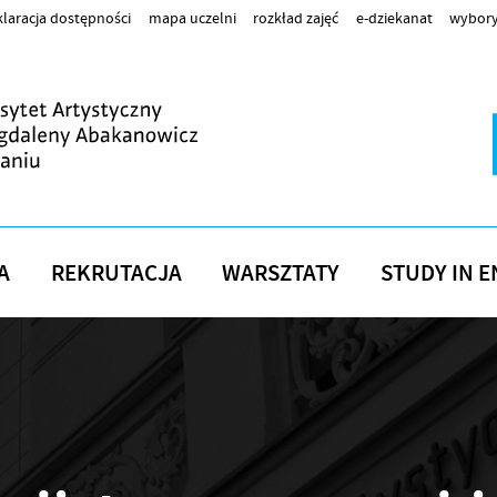
laracja dostępności
mapa uczelni
rozkład zajęć
e-dziekanat
wybory
A
REKRUTACJA
WARSZTATY
STUDY IN E