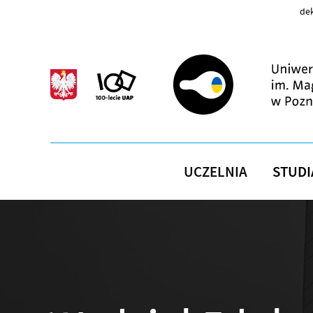
Przejdź do treści
dek
UCZELNIA
STUDI