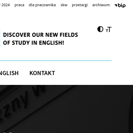
 2024
praca
dla pracownika
skw
przetargi
archiwum
NGLISH
KONTAKT