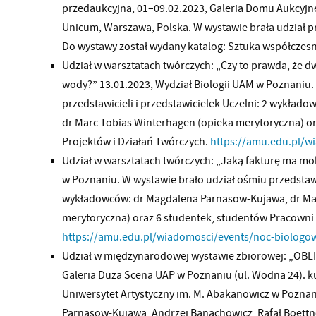
przedaukcyjna, 01–09.02.2023, Galeria Domu Aukcyj
Unicum, Warszawa, Polska. W wystawie brała udział pr
Do wystawy został wydany katalog: Sztuka współczesn
Udział w warsztatach twórczych: „Czy to prawda, że dw
wody?” 13.01.2023, Wydział Biologii UAM w Poznaniu.
przedstawicieli i przedstawicielek Uczelni: 2 wykła
dr Marc Tobias Winterhagen (opieka merytoryczna) o
Projektów i Działań Twórczych.
https://amu.edu.pl/w
Udział w warsztatach twórczych: „Jaką fakturę ma mo
w Poznaniu. W wystawie brało udział ośmiu przedstawic
wykładowców: dr Magdalena Parnasow-Kujawa, dr Ma
merytoryczna) oraz 6 studentek, studentów Pracowni 
https://amu.edu.pl/wiadomosci/events/noc-biologo
Udział w międzynarodowej wystawie zbiorowej: „OBL
Galeria Duża Scena UAP w Poznaniu (ul. Wodna 24). k
Uniwersytet Artystyczny im. M. Abakanowicz w Poznan
Parnasow-Kujawa, Andrzej Banachowicz, Rafał Boettn