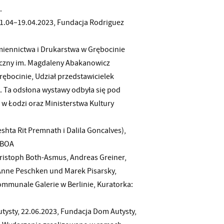
.
01.04–19.04.2023, Fundacja Rodriguez
miennictwa i Drukarstwa w Grębocinie
tyczny im. Magdaleny Abakanowicz
ębocinie, Udział przedstawicielek
a. Ta odsłona wystawy odbyła się pod
 Łodzi oraz Ministerstwa Kultury
hta Rit Premnath i Dalila Goncalves),
SBOA
ristoph Both-Asmus, Andreas Greiner,
Anne Peschken und Marek Pisarsky,
ommunale Galerie w Berlinie, Kuratorka:
utysty, 22.06.2023, Fundacja Dom Autysty,