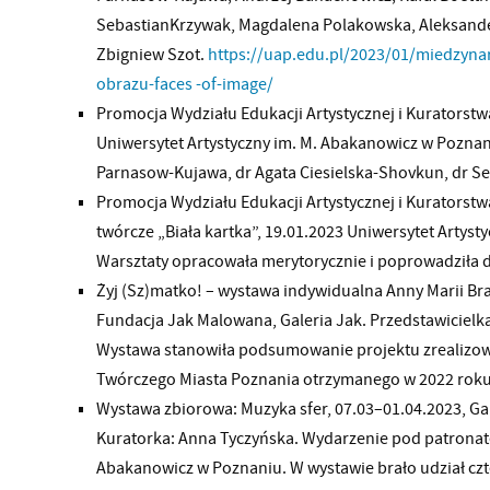
SebastianKrzywak, Magdalena Polakowska, Aleksande
Zbigniew Szot.
https://uap.edu.pl/2023/01/miedzyn
obrazu-faces -of-image/
Promocja Wydziału Edukacji Artystycznej i Kuratorst
Uniwersytet Artystyczny im. M. Abakanowicz w Poznani
Parnasow-Kujawa, dr Agata Ciesielska-Shovkun, dr Se
Promocja Wydziału Edukacji Artystycznej i Kuratorst
twórcze „Biała kartka”, 19.01.2023 Uniwersytet Artys
Warsztaty opracowała merytorycznie i poprowadziła 
Żyj (Sz)matko! – wystawa indywidualna Anny Marii Br
Fundacja Jak Malowana, Galeria Jak. Przedstawicielka
Wystawa stanowiła podsumowanie projektu zrealiz
Twórczego Miasta Poznania otrzymanego w 2022 rok
Wystawa zbiorowa: Muzyka sfer, 07.03–01.04.2023, Ga
Kuratorka: Anna Tyczyńska. Wydarzenie pod patronat
Abakanowicz w Poznaniu. W wystawie brało udział czt