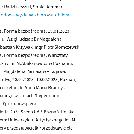
r Radziszewski, Sonia Rammer,
arodowa-wystawa-zbiorowa-oblicza-
wa. Forma bezpośrednia. 19.01.2023,
u. Wzięli udział: Dr Magdalena
bastian Krzywak, mgr Piotr Słomczewski.
wa. Forma bezpośrednia. Warsztaty
tyczny im. M.Abakanowicz w Poznaniu.
dr Magdalena Parnasow – Kujawa.
andys, 20.01.2023–10.02.2023, Poznań,
 uczelni: dr. Anna Maria Brandys.
owanego w ramach Stypendium
u. #poznanwspiera
leria Duża Scena UAP, Poznań, Polska.
em: Uniwersytetu Artystycznego im. M.
ery przedstawicielki/przedstawiciele