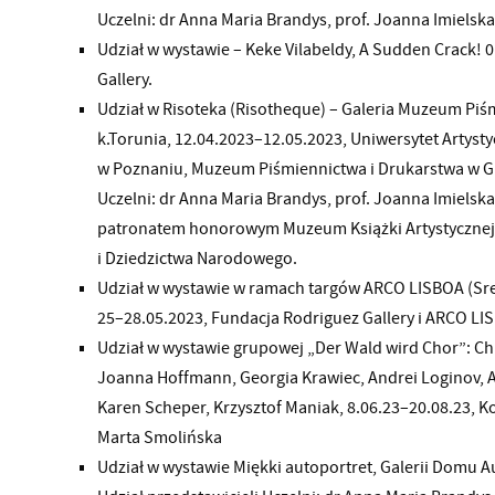
Uczelni: dr Anna Maria Brandys, prof. Joanna Imielska
Udział w wystawie – Keke Vilabeldy, A Sudden Crack! 
Gallery.
Udział w Risoteka (Risotheque) – Galeria Muzeum Piś
k.Torunia, 12.04.2023–12.05.2023, Uniwersytet Artys
w Poznaniu, Muzeum Piśmiennictwa i Drukarstwa w Gr
Uczelni: dr Anna Maria Brandys, prof. Joanna Imielsk
patronatem honorowym Muzeum Książki Artystycznej w
i Dziedzictwa Narodowego.
Udział w wystawie w ramach targów ARCO LISBOA (Sres
25–28.05.2023, Fundacja Rodriguez Gallery i ARCO LI
Udział w wystawie grupowej „Der Wald wird Chor”: Ch
Joanna Hoffmann, Georgia Krawiec, Andrei Loginov, 
Karen Scheper, Krzysztof Maniak, 8.06.23–20.08.23, K
Marta Smolińska
Udział w wystawie Miękki autoportret, Galerii Domu A