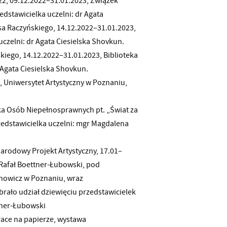
22, 09.12.2022–31.01.2023, Związek
edstawicielka uczelni: dr Agata
sa Raczyńskiego, 14.12.2022–31.01.2023,
uczelni: dr Agata Ciesielska Shovkun.
kiego, 14.12.2022–31.01.2023, Biblioteka
 Agata Ciesielska Shovkun.
, Uniwersytet Artystyczny w Poznaniu,
a Osób Niepełnosprawnych pt. „Świat za
rzedstawicielka uczelni: mgr Magdalena
arodowy Projekt Artystyczny, 17.01–
 Rafał Boettner-Łubowski, pod
nowicz w Poznaniu, wraz
rało udział dziewięciu przedstawicielek
ttner-Łubowski
race na papierze, wystawa