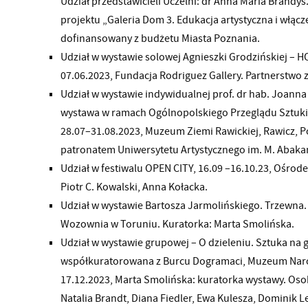
Udział przedstawicieli Uczelni: dr Anna Maria Brand
projektu „Galeria Dom 3. Edukacja artystyczna i włą
dofinansowany z budżetu Miasta Poznania.
Udział w wystawie solowej Agnieszki Grodzińskiej – 
07.06.2023, Fundacja Rodriguez Gallery. Partnerstwo 
Udział w wystawie indywidualnej prof. dr hab. Joanna
wystawa w ramach Ogólnopolskiego Przeglądu Sztuki 
28.07–31.08.2023, Muzeum Ziemi Rawickiej, Rawicz, P
patronatem Uniwersytetu Artystycznego im. M. Abaka
Udział w festiwalu OPEN CITY, 16.09 –16.10.23, Ośrode
Piotr C. Kowalski, Anna Kołacka.
Udział w wystawie Bartosza Jarmolińskiego. Trzewna. 
Wozownia w Toruniu. Kuratorka: Marta Smolińska.
Udział w wystawie grupowej – O dzieleniu. Sztuka na g
współkuratorowana z Burcu Dogramaci, Muzeum Nar
17.12.2023, Marta Smolińska: kuratorka wystawy. Oso
Natalia Brandt, Diana Fiedler, Ewa Kulesza, Dominik L