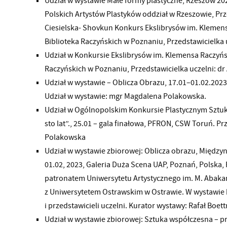
Udział w wystawie Małe formy plastyczne, Rzeszów 20
Polskich Artystów Plastyków oddział w Rzeszowie, Prz
Ciesielska- Shovkun Konkurs Ekslibrysów im. Klemen
Biblioteka Raczyńskich w Poznaniu, Przedstawicielka 
Udział w Konkursie Ekslibrysów im. Klemensa Raczyńs
Raczyńskich w Poznaniu, Przedstawicielka uczelni: dr
Udział w wystawie – Oblicza Obrazu, 17.01–01.02.2023
Udział w wystawie: mgr Magdalena Polakowska.
Udział w Ogólnopolskim Konkursie Plastycznym Sztuk
sto lat”., 25.01 – gala finałowa, PFRON, CSW Toruń. P
Polakowska
Udział w wystawie zbiorowej: Oblicza obrazu, Międzyn
01.02, 2023, Galeria Duża Scena UAP, Poznań, Polska,
patronatem Uniwersytetu Artystycznego im. M. Abaka
z Uniwersytetem Ostrawskim w Ostrawie. W wystawie b
i przedstawicieli uczelni. Kurator wystawy: Rafał Boe
Udział w wystawie zbiorowej: Sztuka współczesna – p