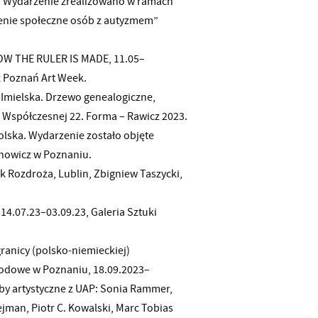
ys. Wydarzenie zrealizowano w ramach
czenie społeczne osób z autyzmem”
HOW THE RULER IS MADE, 11.05–
z Poznań Art Week.
 Imielska. Drzewo genealogiczne,
Współczesnej 22. Forma – Rawicz 2023.
olska. Wydarzenie zostało objęte
nowicz w Poznaniu.
k Rozdroża, Lublin, Zbigniew Taszycki,
14.07.23–03.09.23, Galeria Sztuki
ranicy (polsko-niemieckiej)
odowe w Poznaniu, 18.09.2023–
by artystyczne z UAP: Sonia Rammer,
ejman, Piotr C. Kowalski, Marc Tobias