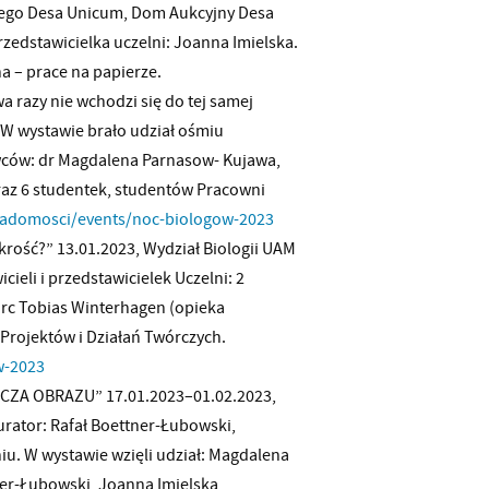
nego Desa Unicum, Dom Aukcyjny Desa
zedstawicielka uczelni: Joanna Imielska.
a – prace na papierze.
a razy nie wchodzi się do tej samej
 W wystawie brało udział ośmiu
dowców: dr Magdalena Parnasow- Kujawa,
raz 6 studentek, studentów Pracowni
iadomosci/events/noc-biologow-2023
krość?” 13.01.2023, Wydział Biologii UAM
ieli i przedstawicielek Uczelni: 2
rc Tobias Winterhagen (opieka
Projektów i Działań Twórczych.
w-2023
ICZA OBRAZU” 17.01.2023–01.02.2023,
urator: Rafał Boettner-Łubowski,
iu. W wystawie wzięli udział: Magdalena
er-Łubowski, Joanna Imielska,