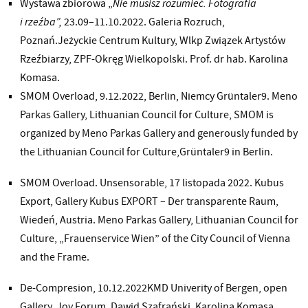
Wystawa zbiorowa „
Nie musisz rozumieć. Fotografia
i rzeźba”,
23.09–11.10.2022. Galeria Rozruch,
Poznań.Jeżyckie Centrum Kultury, Wlkp Związek Artystów
Rzeźbiarzy, ZPF-Okręg Wielkopolski. Prof. dr hab. Karolina
Komasa.
SMOM Overload, 9.12.2022, Berlin, Niemcy Grüntaler9. Meno
Parkas Gallery, Lithuanian Council for Culture, SMOM is
organized by Meno Parkas Gallery and generously funded by
the Lithuanian Council for Culture,Grüntaler9 in Berlin.
SMOM Overload. Unsensorable, 17 listopada 2022. Kubus
Export, Gallery Kubus EXPORT – Der transparente Raum,
Wiedeń, Austria. Meno Parkas Gallery, Lithuanian Council for
Culture, „Frauenservice Wien” of the City Council of Vienna
and the Frame.
De-Compresion, 10.12.2022KMD Univerity of Bergen, open
Gallery, Joy Forum. Dawid Szafrański, Karolina Komasa,