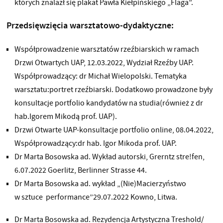
których znalazł się plakat Pawła Kiełpińskiego „Flaga”.
Przedsięwzięcia warsztatowo-dydaktyczne:
Współprowadzenie warsztatów rzeźbiarskich w ramach
Drzwi Otwartych UAP, 12.03.2022, Wydział Rzeźby UAP.
Współprowadzący: dr Michał Wielopolski. Tematyka
warsztatu:portret rzeźbiarski. Dodatkowo prowadzone były
konsultacje portfolio kandydatów na studia(również z dr
hab.Igorem Mikodą prof. UAP).
Drzwi Otwarte UAP-konsultacje portfolio online, 08.04.2022,
Współprowadzący:dr hab. Igor Mikoda prof. UAP.
Dr Marta Bosowska ad. Wykład autorski, Grerntz stre!fen,
6.07.2022 Goerlitz, Berlinner Strasse 44.
Dr Marta Bosowska ad. wykład „(Nie)Macierzyństwo
w sztuce performance”29.07.2022 Kowno, Litwa.
Dr Marta Bosowska ad. Rezydencja Artystyczna Treshold/