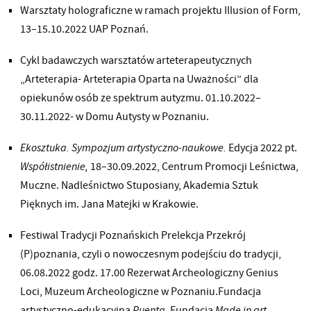
Warsztaty holograficzne w ramach projektu Illusion of Form,
13–15.10.2022 UAP Poznań.
Cykl badawczych warsztatów arteterapeutycznych
„Arteterapia- Arteterapia Oparta na Uważności” dla
opiekunów osób ze spektrum autyzmu. 01.10.2022–
30.11.2022- w Domu Autysty w Poznaniu.
Ekosztuka. Sympozjum artystyczno-naukowe.
Edycja 2022 pt.
Współistnienie,
18–30.09.2022, Centrum Promocji Leśnictwa,
Muczne. Nadleśnictwo Stuposiany, Akademia Sztuk
Pięknych im. Jana Matejki w Krakowie.
Festiwal Tradycji Poznańskich Prelekcja Przekrój
(P)poznania, czyli o nowoczesnym podejściu do tradycji,
06.08.2022 godz. 17.00 Rezerwat Archeologiczny Genius
Loci, Muzeum Archeologiczne w Poznaniu.Fundacja
artystyczno-edukacyjna
Puenta,
Fundacja
Made in art,