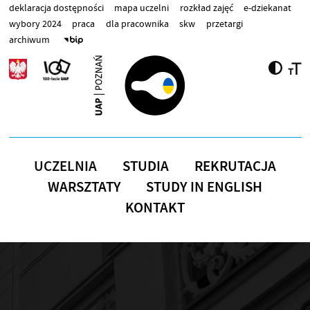
Przejdź do treści
deklaracja dostępności
mapa uczelni
rozkład zajęć
e-dziekanat
wybory 2024
praca
dla pracownika
skw
przetargi
archiwum
UCZELNIA
STUDIA
REKRUTACJA
WARSZTATY
STUDY IN ENGLISH
KONTAKT