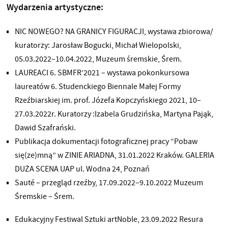
Wydarzenia artystyczne:
NIC NOWEGO? NA GRANICY FIGURACJI, wystawa zbiorowa/
kuratorzy: Jarosław Bogucki, Michał Wielopolski,
05.03.2022–10.04.2022, Muzeum śremskie, Śrem.
LAUREACI 6. SBMFR’2021 – wystawa pokonkursowa
laureatów 6. Studenckiego Biennale Małej Formy
Rzeźbiarskiej im. prof. Józefa Kopczyńskiego 2021, 10–
27.03.2022r. Kuratorzy :Izabela Grudzińska, Martyna Pająk,
Dawid Szafrański.
Publikacja dokumentacji fotograficznej pracy “Pobaw
się(ze)mną” w ZINIE ARIADNA, 31.01.2022 Kraków. GALERIA
DUŻA SCENA UAP ul. Wodna 24, Poznań
Sauté – przegląd rzeźby, 17.09.2022–9.10.2022 Muzeum
Śremskie – Śrem.
Edukacyjny Festiwal Sztuki artNoble, 23.09.2022 Resura