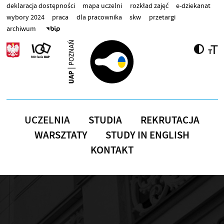
Przejdź do treści
deklaracja dostępności
mapa uczelni
rozkład zajęć
e-dziekanat
wybory 2024
praca
dla pracownika
skw
przetargi
archiwum
UCZELNIA
STUDIA
REKRUTACJA
WARSZTATY
STUDY IN ENGLISH
KONTAKT