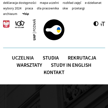
Przejdź do treści
deklaracja dostępności
mapa uczelni
rozkład zajęć
e-dziekanat
wybory 2024
praca
dla pracownika
skw
przetargi
archiwum
UCZELNIA
STUDIA
REKRUTACJA
WARSZTATY
STUDY IN ENGLISH
KONTAKT