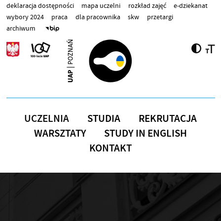
Przejdź do treści
deklaracja dostępności
mapa uczelni
rozkład zajęć
e-dziekanat
wybory 2024
praca
dla pracownika
skw
przetargi
archiwum
UCZELNIA
STUDIA
REKRUTACJA
WARSZTATY
STUDY IN ENGLISH
KONTAKT