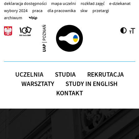
Przejdź do treści
deklaracja dostępności
mapa uczelni
rozkład zajęć
e-dziekanat
wybory 2024
praca
dla pracownika
skw
przetargi
archiwum
UCZELNIA
STUDIA
REKRUTACJA
WARSZTATY
STUDY IN ENGLISH
KONTAKT