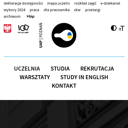
Przejdź do treści
deklaracja dostępności
mapa uczelni
rozkład zajęć
e-dziekanat
wybory 2024
praca
dla pracownika
skw
przetargi
archiwum
UCZELNIA
STUDIA
REKRUTACJA
WARSZTATY
STUDY IN ENGLISH
KONTAKT