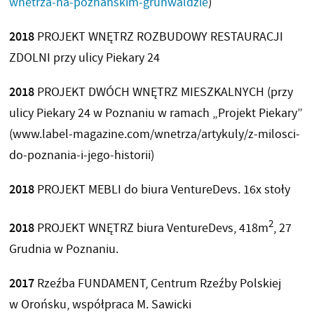
wnetrza-na-poznanskim-grunwaldzie
)
2018
PROJEKT WNĘTRZ ROZBUDOWY RESTAURACJI
ZDOLNI przy ulicy Piekary 24
2018
PROJEKT DWÓCH WNĘTRZ MIESZKALNYCH (przy
ulicy Piekary 24 w Poznaniu w ramach „Projekt Piekary”
(www.label-magazine.com/wnetrza/artykuly/z-milosci-
do-poznania-i-jego-historii)
2018
PROJEKT MEBLI do biura VentureDevs. 16x stoły
2
2018
PROJEKT WNĘTRZ biura VentureDevs, 418m
, 27
Grudnia w Poznaniu.
2017
Rzeźba FUNDAMENT, Centrum Rzeźby Polskiej
w Orońsku, współpraca M. Sawicki