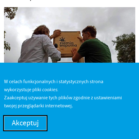
W celach funkcjonalnych i statystycznych strona
cookies.
wykorzystuje pliki
Zaakceptuj używanie tych plików zgodnie z ustawieniami
twojej przeglądarki internetowej.
Akceptuj