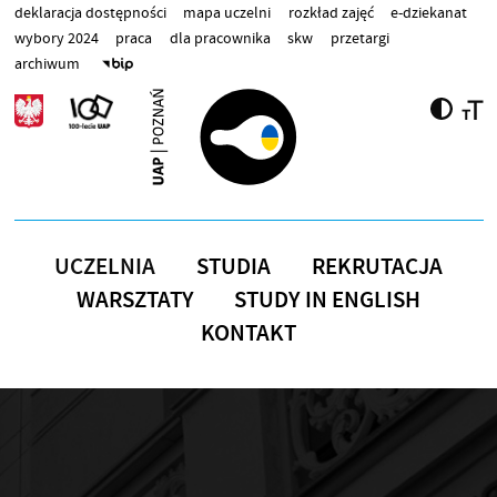
Przejdź do treści
deklaracja dostępności
mapa uczelni
rozkład zajęć
e-dziekanat
wybory 2024
praca
dla pracownika
skw
przetargi
archiwum
UCZELNIA
STUDIA
REKRUTACJA
WARSZTATY
STUDY IN ENGLISH
KONTAKT