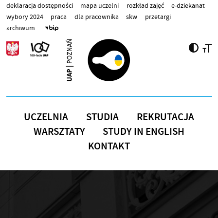
Przejdź do treści
deklaracja dostępności
mapa uczelni
rozkład zajęć
e-dziekanat
wybory 2024
praca
dla pracownika
skw
przetargi
archiwum
UCZELNIA
STUDIA
REKRUTACJA
WARSZTATY
STUDY IN ENGLISH
KONTAKT