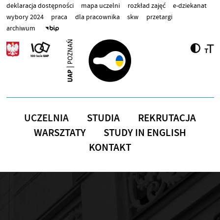
Przejdź do treści
deklaracja dostępności
mapa uczelni
rozkład zajęć
e-dziekanat
wybory 2024
praca
dla pracownika
skw
przetargi
archiwum
UCZELNIA
STUDIA
REKRUTACJA
WARSZTATY
STUDY IN ENGLISH
KONTAKT