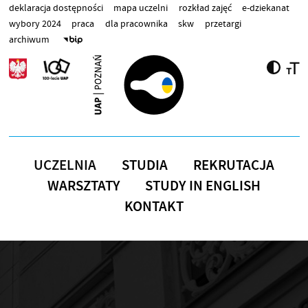
Przejdź do treści
deklaracja dostępności
mapa uczelni
rozkład zajęć
e-dziekanat
wybory 2024
praca
dla pracownika
skw
przetargi
archiwum
UCZELNIA
STUDIA
REKRUTACJA
WARSZTATY
STUDY IN ENGLISH
KONTAKT