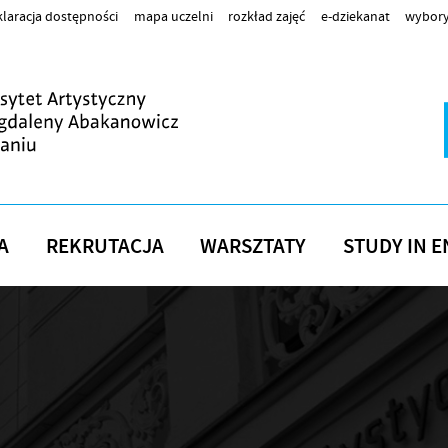
laracja dostępności
mapa uczelni
rozkład zajęć
e-dziekanat
wybory
A
REKRUTACJA
WARSZTATY
STUDY IN E