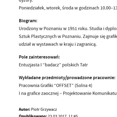
dyżury:
Poniedziałek, wtorek, środa w godzinach 10.00–1
Biogram:
Urodzony w Poznaniu w 1951 roku. Studia i dypl
Sztuk Plastycznych w Poznaniu. Zajmuje się grafi
udział w wystawach w kraju i zagranicą.
Pole zainteresowań:
Entuzjasta I “badacz” polskich Tatr
Wykładane przedmioty/prowadzone pracownie:
Pracownia Grafiki “OFFSET” (Solna 4)
I na grafice zaocznej – Projektowanie Komunikat
Autor:
Piotr Grzywacz
Opublikowano:
23.03.2017, 11:45