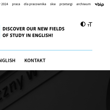
 2024
praca
dla pracownika
skw
przetargi
archiwum
NGLISH
KONTAKT