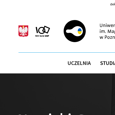
Przejdź do treści
dek
UCZELNIA
STUDI