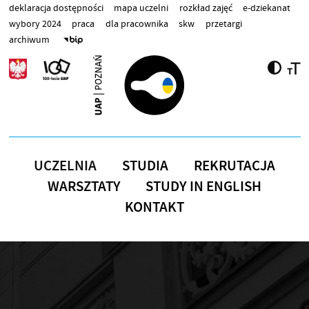
Przejdź do treści
deklaracja dostępności
mapa uczelni
rozkład zajęć
e-dziekanat
wybory 2024
praca
dla pracownika
skw
przetargi
archiwum
UCZELNIA
STUDIA
REKRUTACJA
WARSZTATY
STUDY IN ENGLISH
KONTAKT