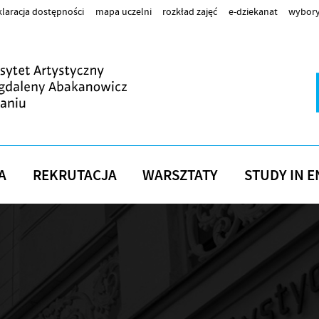
laracja dostępności
mapa uczelni
rozkład zajęć
e-dziekanat
wybory
A
REKRUTACJA
WARSZTATY
STUDY IN E