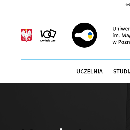
Przejdź do treści
dek
UCZELNIA
STUDI