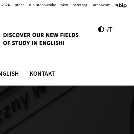
 2024
praca
dla pracownika
skw
przetargi
archiwum
NGLISH
KONTAKT