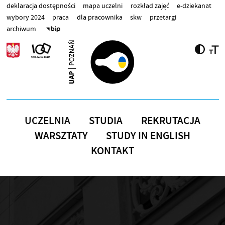
Przejdź do treści
deklaracja dostępności
mapa uczelni
rozkład zajęć
e-dziekanat
wybory 2024
praca
dla pracownika
skw
przetargi
archiwum
UCZELNIA
STUDIA
REKRUTACJA
WARSZTATY
STUDY IN ENGLISH
KONTAKT