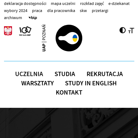
Przejdź do treści
deklaracja dostępności
mapa uczelni
rozkład zajęć
e-dziekanat
wybory 2024
praca
dla pracownika
skw
przetargi
archiwum
UCZELNIA
STUDIA
REKRUTACJA
WARSZTATY
STUDY IN ENGLISH
KONTAKT