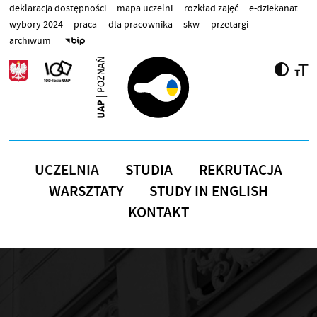
Przejdź do treści
deklaracja dostępności
mapa uczelni
rozkład zajęć
e-dziekanat
wybory 2024
praca
dla pracownika
skw
przetargi
archiwum
UCZELNIA
STUDIA
REKRUTACJA
WARSZTATY
STUDY IN ENGLISH
KONTAKT