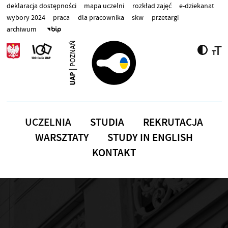
Przejdź do treści
deklaracja dostępności
mapa uczelni
rozkład zajęć
e-dziekanat
wybory 2024
praca
dla pracownika
skw
przetargi
archiwum
UCZELNIA
STUDIA
REKRUTACJA
WARSZTATY
STUDY IN ENGLISH
KONTAKT