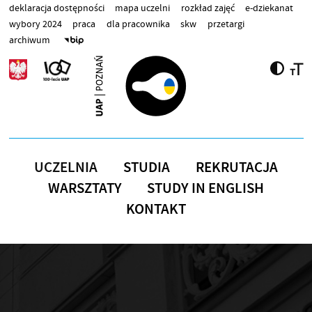
Przejdź do treści
deklaracja dostępności
mapa uczelni
rozkład zajęć
e-dziekanat
wybory 2024
praca
dla pracownika
skw
przetargi
archiwum
UCZELNIA
STUDIA
REKRUTACJA
WARSZTATY
STUDY IN ENGLISH
KONTAKT