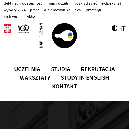
Przejdź do treści
deklaracja dostępności
mapa uczelni
rozkład zajęć
e-dziekanat
wybory 2024
praca
dla pracownika
skw
przetargi
archiwum
UCZELNIA
STUDIA
REKRUTACJA
WARSZTATY
STUDY IN ENGLISH
KONTAKT