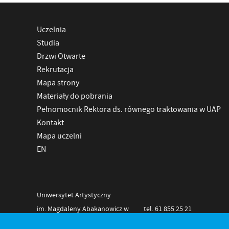
Uczelnia
Studia
Drzwi Otwarte
Rekrutacja
Mapa strony
Materiały do pobrania
Pełnomocnik Rektora ds. równego traktowania w UAP
Kontakt
Mapa uczelni
EN
Uniwersytet Artystyczny
im. Magdaleny Abakanowicz w
tel. 61 855 25 21
Poznaniu
NIP 778-11-28-625