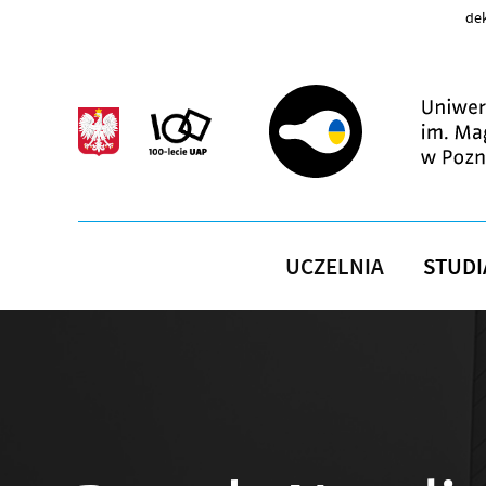
Przejdź do treści
dek
UCZELNIA
STUDI