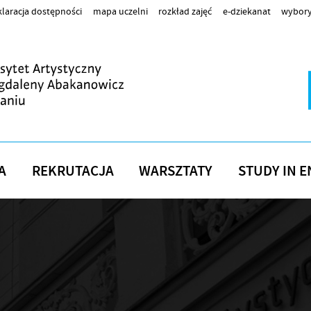
laracja dostępności
mapa uczelni
rozkład zajęć
e-dziekanat
wybory
A
REKRUTACJA
WARSZTATY
STUDY IN E