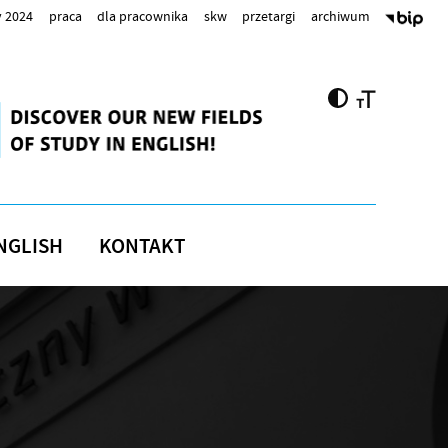
 2024
praca
dla pracownika
skw
przetargi
archiwum
NGLISH
KONTAKT