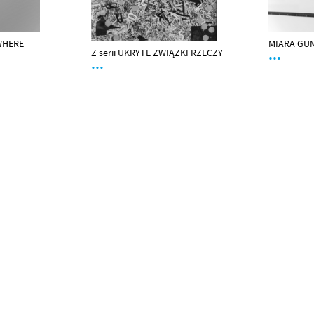
WHERE
MIARA GU
Z serii UKRYTE ZWIĄZKI RZECZY
…
…