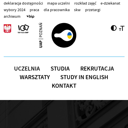
Przejdź do treści
deklaracja dostępności
mapa uczelni
rozkład zajęć
e-dziekanat
wybory 2024
praca
dla pracownika
skw
przetargi
archiwum
UCZELNIA
STUDIA
REKRUTACJA
WARSZTATY
STUDY IN ENGLISH
KONTAKT