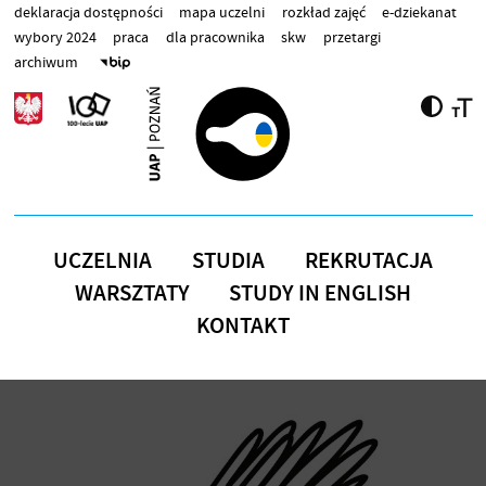
Przejdź do treści
deklaracja dostępności
mapa uczelni
rozkład zajęć
e-dziekanat
wybory 2024
praca
dla pracownika
skw
przetargi
archiwum
UCZELNIA
STUDIA
REKRUTACJA
WARSZTATY
STUDY IN ENGLISH
KONTAKT