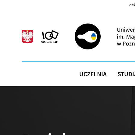
Przejdź do treści
dek
UCZELNIA
STUDI