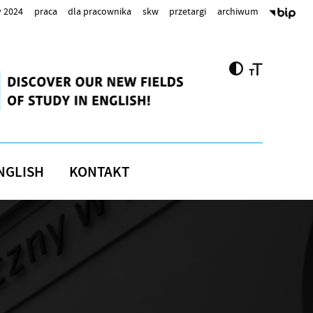
 2024
praca
dla pracownika
skw
przetargi
archiwum
NGLISH
KONTAKT