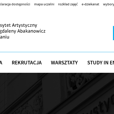
laracja dostępności
mapa uczelni
rozkład zajęć
e-dziekanat
wybory
A
REKRUTACJA
WARSZTATY
STUDY IN E