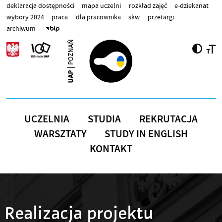
Przejdź do treści
deklaracja dostępności
mapa uczelni
rozkład zajęć
e-dziekanat
wybory 2024
praca
dla pracownika
skw
przetargi
archiwum
UCZELNIA
STUDIA
REKRUTACJA
WARSZTATY
STUDY IN ENGLISH
KONTAKT
Realizacja projektu