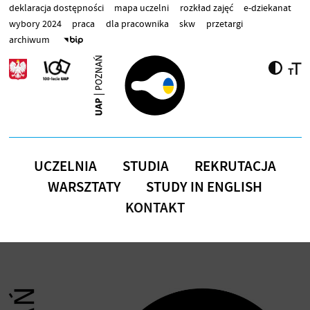
Przejdź do treści
deklaracja dostępności
mapa uczelni
rozkład zajęć
e-dziekanat
wybory 2024
praca
dla pracownika
skw
przetargi
archiwum
UCZELNIA
STUDIA
REKRUTACJA
WARSZTATY
STUDY IN ENGLISH
KONTAKT