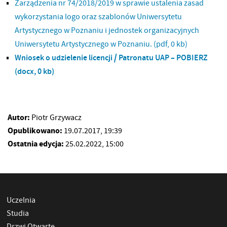
Zarządzenia nr 74/2018/2019 w sprawie ustalenia zasad
wykorzystania logo oraz szablonów Uniwersytetu
Artystycznego w Poznaniu i jednostek organizacyjnych
Uniwersytetu Artystycznego w Poznaniu.
(pdf, 0 kb)
Wniosek o udzielenie licencji / Patronatu UAP – POBIERZ
(docx, 0 kb)
Autor:
Piotr Grzywacz
Opublikowano:
19.07.2017, 19:39
Ostatnia edycja:
25.02.2022, 15:00
Uczelnia
Studia
Drzwi Otwarte